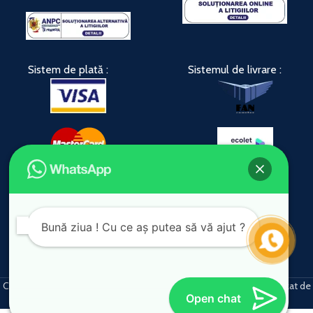
Sistem de plată :
Sistemul de livrare :
Link-urile noastre sociale :
Bună ziua ! Cu ce aș putea să vă ajut ?
Copyright © 2026 e-parchet | Toate drepturile rezervate | Site realizat de
Open chat
webdesign-pro.ro