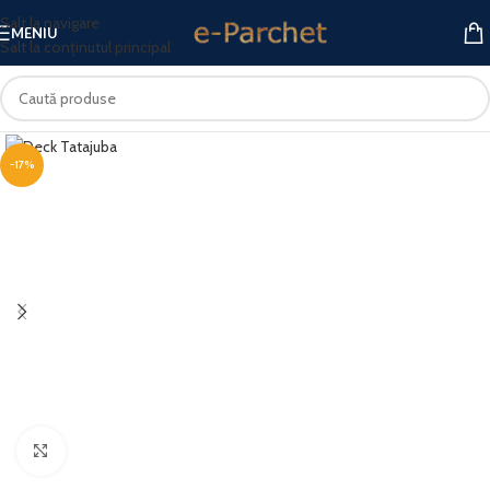
Salt la navigare
MENIU
Salt la conținutul principal
-17%
Fă clic pentru a mări