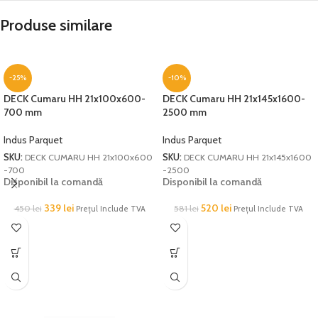
Produse similare
-25%
-10%
DECK Cumaru HH 21x100x600-
DECK Cumaru HH 21x145x1600-
700 mm
2500 mm
Indus Parquet
Indus Parquet
SKU:
DECK CUMARU HH 21x100x600
SKU:
DECK CUMARU HH 21x145x1600
-700
-2500
Disponibil la comandă
Disponibil la comandă
339
lei
520
lei
450
lei
581
lei
Prețul Include TVA
Prețul Include TVA